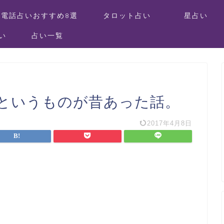
電話占いおすすめ8選
タロット占い
星占い
い
占い一覧
というものが昔あった話。
2017年4月8日