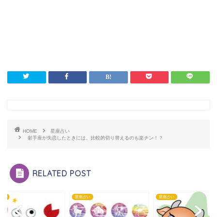
HOME
星座占い
射手座が失恋したときには、比較的切り替えるのも楽チン！？
RELATED POST
占い
星座占い
星座占い