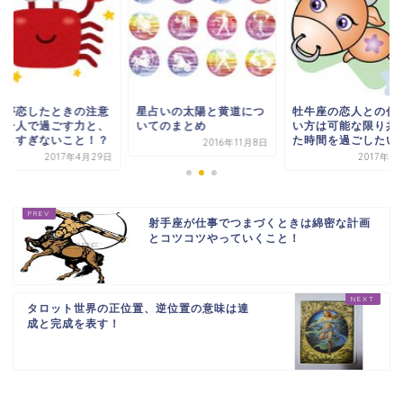
座が恋したときの注意
星占いの太陽と黄道につ
牡牛座の恋人との付
は一人で過ごす力と、
いてのまとめ
い方は可能な限り共
存しすぎないこと！？
た時間を過ごしたい
2016年11月8日
2017年4月29日
2017年3
射手座が仕事でつまづくときは綿密な計画
とコツコツやっていくこと！
タロット世界の正位置、逆位置の意味は達
成と完成を表す！