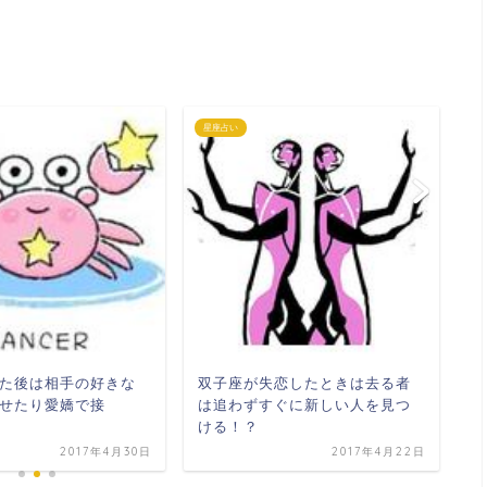
星座占い
星
た後は相手の好きな
双子座が失恋したときは去る者
蟹
せたり愛嬌で接
は追わずすぐに新しい人を見つ
行
ける！？
2017年4月30日
2017年4月22日