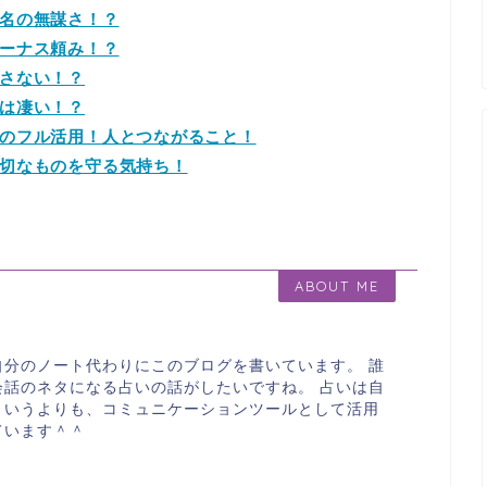
名の無謀さ！？
ーナス頼み！？
さない！？
は凄い！？
のフル活用！人とつながること！
切なものを守る気持ち！
ABOUT ME
自分のノート代わりにこのブログを書いています。 誰
会話のネタになる占いの話がしたいですね。 占いは自
というよりも、コミュニケーションツールとして活用
ています＾＾