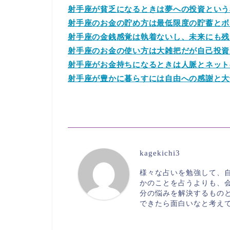
射手座が貧乏になるときは夢への投資という
射手座のお金の貯め方は最低限度の貯蓄とボ
射手座の金銭感覚は執着ないし、未来にも残
射手座のお金の使い方は大雑把だが自己投資
射手座がお金持ちになるときは人脈とネット
射手座が豊かに暮らすには自由への感謝と大
kagekichi3
様々な占いを勉強して、
かのことを占うよりも、
分の悩みを解決するもの
できたら面白いなと考え