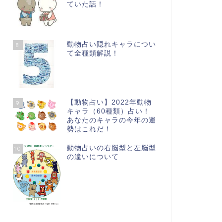
ていた話！
動物占い隠れキャラについ
8
て全種類解説！
座占い
星座占い
【動物占い】2022年動物
9
キャラ（60種類）占い！
あなたのキャラの今年の運
勢はこれだ！
動物占いの右脳型と左脳型
10
の違いについて
座の恋愛の傾向は穏やかな進
蟹座が恋した後は相手の好きな
と二人で一つの関係!?
ものに合わせたり愛嬌で接
近！？
2017年5月1日
2017年4月30