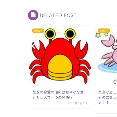
RELATED POST
星座占い
星座占い
きは去る者
蟹座の恋愛の傾向は穏やかな進
蟹座が恋し
い人を見つ
行と二人で一つの関係!?
ものに合わ
近！？
2017年5月1日
2017年4月22日