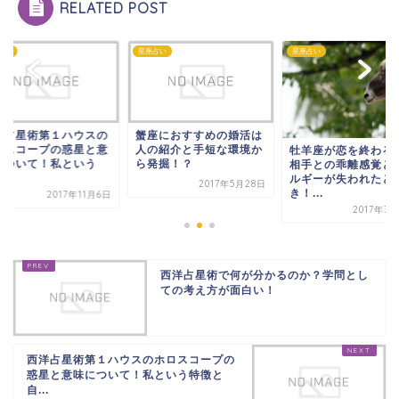
RELATED POST
占い
星座占い
星座占い
座におすすめの婚活は
西洋占星術第１ハウ
の紹介と手短な環境か
ホロスコープの惑星
牡羊座が恋を終わる時は
発掘！？
味について！私とい
相手との乖離感覚とエネ
特...
ルギーが失われたと
2017年5月28日
き！...
2017年1
2017年3月24日
西洋占星術で何が分かるのか？学問とし
ての考え方が面白い！
西洋占星術第１ハウスのホロスコープの
惑星と意味について！私という特徴と
自...