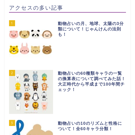
アクセスの多い記事
1
動物占いの月、地球、太陽の3分
類について！じゃんけんの法則
も！
2
動物占いの60種類キャラの一覧
の換算表について調べてみた話！
大正時代から平成まで100年間チ
ェック！
3
動物占いの10のリズムと性格に
ついて！全60キャラ分類！