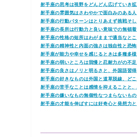
射手座の思考は視野をどんどん広げていき拡
射手座の雰囲気はさわやかで面白みのある人
射手座の行動パターンはとりあえず挑戦そし
射手座の長所は行動力と良い意味での無頓着
射手座の性格の短所はわがままで適当なとこ
射手座の精神性と内面の強さは独自性と恐怖
射手座が能力や幸せを感じるときは多種多様
射手座の弱いところは我慢と忍耐力がの不足
射手座の良さはノリと明るさと、外国語習得
射手座の好きなものは外国と道草脱線、どこ
射手座の苦手なことは感情を抑えることと、
射手座の嫌いなもの無個性なつまらないもの
射手座の才能を伸ばすには好奇心と発想力と