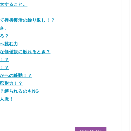
大すること。
て挫折復活の繰り返し！？
さ。
ろ？
へ挑む力
な価値観に触れるとき？
！？
！？
かへの移動！？
忍耐力！？
？縛られるのもNG
人脈！