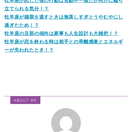
牡羊座が恋した後の行動は言動不一致だが何かに駆り
立てられる気分！？
牡羊座が婚期を逃すときは無茶しすぎとうやむやにし
過ぎたため！？
牡羊座の旦那の傾向は家事も人生設計も大雑把！？
牡羊座が恋を終わる時は相手との乖離感覚とエネルギ
ーが失われたとき！？
ABOUT ME