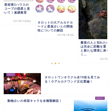
洋占星術第3ハウスの
ロスコープの惑星と意
について！基礎教育
.
2017年11月8日
タロットの大アルカナカ
ードと星座占いとの関係
性についての解説
2017年1月5日
蟹座の人と別れたい
は完全に距離を置く
と新たな環境に身を
く...
2017年
タロットワンオラクル全78枚を見てみ
る！小アルカナワンド正位置編！
動物占いの表面キャラを全種類解説！