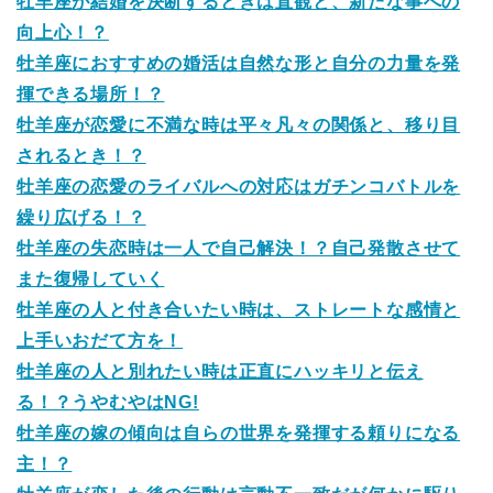
牡羊座が結婚を決断するときは直観と、新たな事への
向上心！？
牡羊座におすすめの婚活は自然な形と自分の力量を発
揮できる場所！？
牡羊座が恋愛に不満な時は平々凡々の関係と、移り目
されるとき！？
牡羊座の恋愛のライバルへの対応はガチンコバトルを
繰り広げる！？
牡羊座の失恋時は一人で自己解決！？自己発散させて
また復帰していく
牡羊座の人と付き合いたい時は、ストレートな感情と
上手いおだて方を！
牡羊座の人と別れたい時は正直にハッキリと伝え
る！？うやむやはNG!
牡羊座の嫁の傾向は自らの世界を発揮する頼りになる
主！？