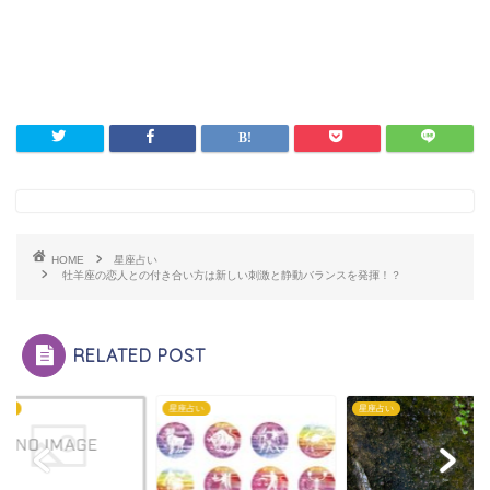
HOME
星座占い
牡羊座の恋人との付き合い方は新しい刺激と静動バランスを発揮！？
RELATED POST
占い
星座占い
星座占い