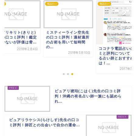
占い
電話占い
電話占い
ュアリキリト(きりと)
ミスティーライン空先生
生の口コミ評判！鑑定
の口コミ評判！適材適所
は少ないが評価は脅...
の占術を用いて短時間
の...
ココナラ電話占いの
2018年2月4日
2018年3月10日
ミと評判について！
る占い師とおすすめ
は！...
2017年5
ピュアリ琥珀(こはく)先生の口コミ評
判！沖縄の有名占い師一族にも認めら
れ...
ピュアリラケシス(らけしす)先生の口コ
ミ評判！師匠との出会いで自分の運命...