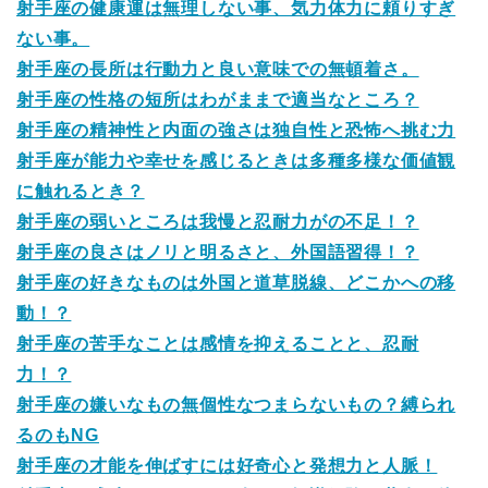
射手座の健康運は無理しない事、気力体力に頼りすぎ
ない事。
射手座の長所は行動力と良い意味での無頓着さ。
射手座の性格の短所はわがままで適当なところ？
射手座の精神性と内面の強さは独自性と恐怖へ挑む力
射手座が能力や幸せを感じるときは多種多様な価値観
に触れるとき？
射手座の弱いところは我慢と忍耐力がの不足！？
射手座の良さはノリと明るさと、外国語習得！？
射手座の好きなものは外国と道草脱線、どこかへの移
動！？
射手座の苦手なことは感情を抑えることと、忍耐
力！？
射手座の嫌いなもの無個性なつまらないもの？縛られ
るのもNG
射手座の才能を伸ばすには好奇心と発想力と人脈！