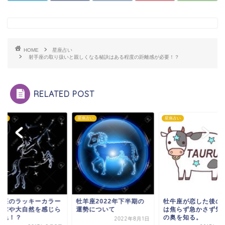
HOME
星座占い
射手座の取り扱いと親しくなる秘訣はある程度の距離感が必要！？
RELATED POST
占い
星座占い
星座占い
手座のラッキーカラー
牡羊座2022年下半期の
牡牛座が恋した後の
地球や大自然を感じら
運勢について
は焦らず急かさず気
る色！？
の奥を知る。
2022年8月1日