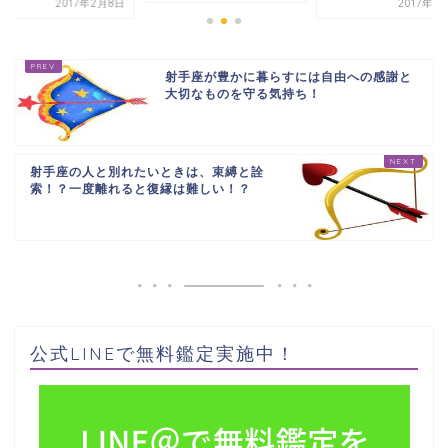
2017年2月8日
2017年3
射手座が豊かに暮らすには自由への感謝と
大切なものを守る気持ち！
射手座の人と別れたいときは、束縛と詮
索！？一度離れると復縁は難しい！？
公式LINEで無料鑑定実施中！