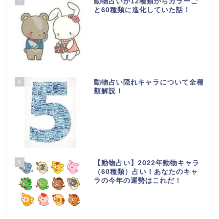
7
動物占いが12種類からカラーご
と60種類に進化していた話！
8
動物占い隠れキャラについて全種
類解説！
9
【動物占い】2022年動物キャラ
（60種類）占い！あなたのキャ
ラの今年の運勢はこれだ！