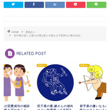
HOME
星座占い
牡牛座が恋した後の心理は焦らず急かさず気持ちの奥を知る。
RELATED POST
占い
星座占い
星座占い
子座が恋愛成功の秘訣
双子座の妻,嫁さんの傾向
射手座の嫌いなもの