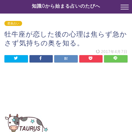
知識0から始まる占いのたびへ
星座占い
牡牛座が恋した後の心理は焦らず急か
さず気持ちの奥を知る。
2017年4月7日