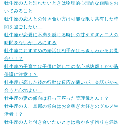
牡牛座の人と別れたいときは物理的心理的な距離をお
いてみること
牡牛座の恋人との付き合い方は可能な限り共有した時
間を過ごしたい！
牡牛座が恋愛に不満を感じる時はの甘えすぎと二人の
時間をないがしろにする
牡牛座におすすめの婚活は相手がはっきりわかるお見
合い！？
牡牛座の子育ては子供に対しての安心感抜群！だが過
保護に注意！？
牡牛座が恋した後の行動は反応が薄いが、会話がかみ
合うと心地よい！
牡牛座の妻の傾向は肝っ玉座った管理母さん！？
牡牛座の夫、旦那の傾向はお金稼ぎ大好きのグルメ生
活者！？
牡牛座の人と付き合いたいときは急かさず拘りを満足