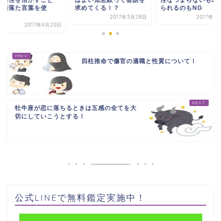
二面性を活かすこと
はよい知恵絞って会話を
性なつまらないもの
、洒落た言葉を使
求めてくる！？
られるのもNG
！？
2017年3月28日
2017年2
2017年4月20日
四柱推命で傷官の適職と性質について！
牡牛座が恋に落ちるときは五感の全てを大
切にしていこうとする！
公式LINEで無料鑑定実施中！