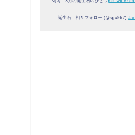
備考：8月の誕生石のひとつ
pic.twitter.
— 誕生石 相互フォロー (@sgu957)
Ja