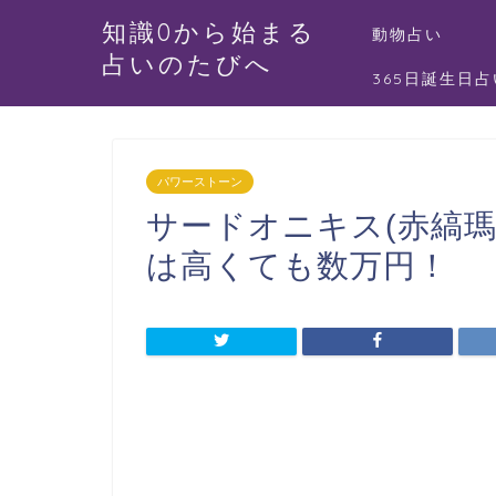
知識0から始まる
動物占い
占いのたびへ
365日誕生日占
パワーストーン
サードオニキス(赤縞
は高くても数万円！