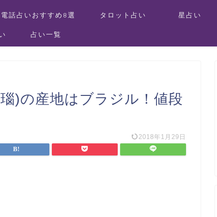
電話占いおすすめ8選
タロット占い
星占い
い
占い一覧
瑪瑙)の産地はブラジル！値段
2018年1月29日