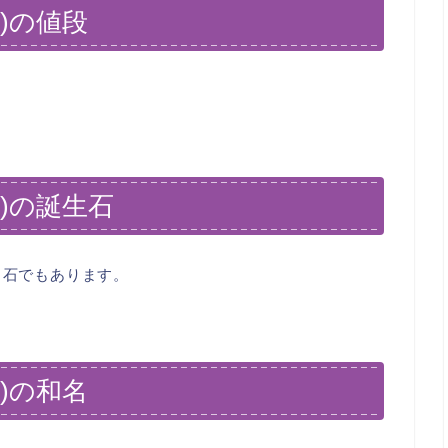
)の値段
)の誕生石
日石でもあります。
)の和名