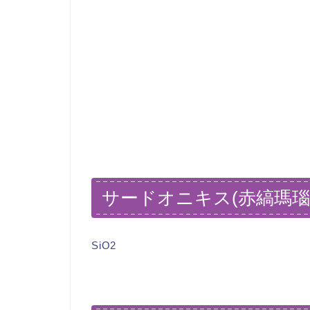
サードオニキス(赤縞瑪瑙
SiO2