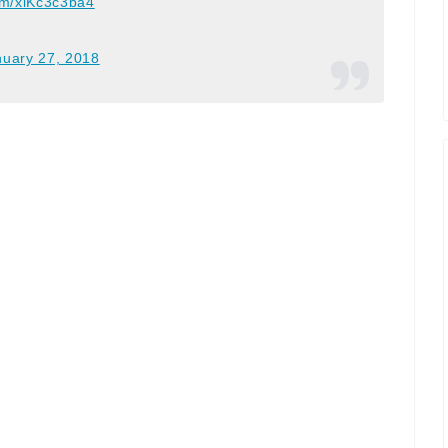
com/xiKc3c3ba4
nuary 27, 2018