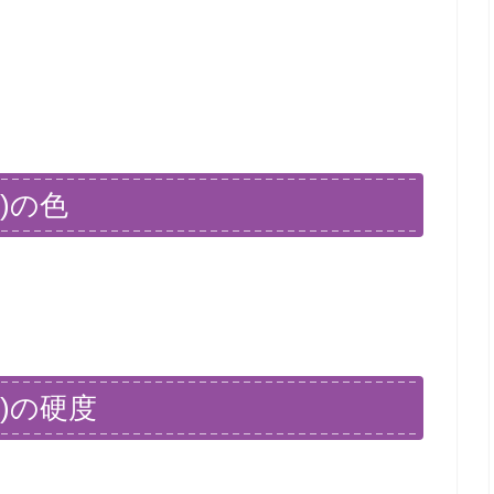
)の色
)の硬度