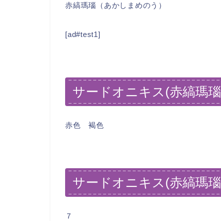
赤縞瑪瑙（あかしまめのう）
[ad#test1]
サードオニキス(赤縞瑪瑙
赤色 褐色
サードオニキス(赤縞瑪瑙
７