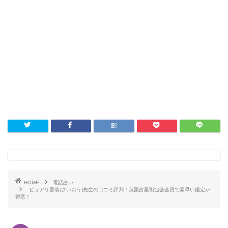
HOME
電話占い
ピュアリ塞翁(さいおう)先生の口コミ評判！英国占星術協会会員で素早い鑑定が
得意！