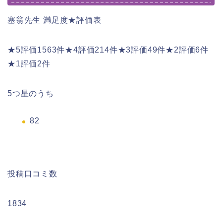
塞翁先生 満足度★評価表
★5評価1563件★4評価214件★3評価49件★2評価6件
★1評価2件
5つ星のうち
82
投稿口コミ数
1834