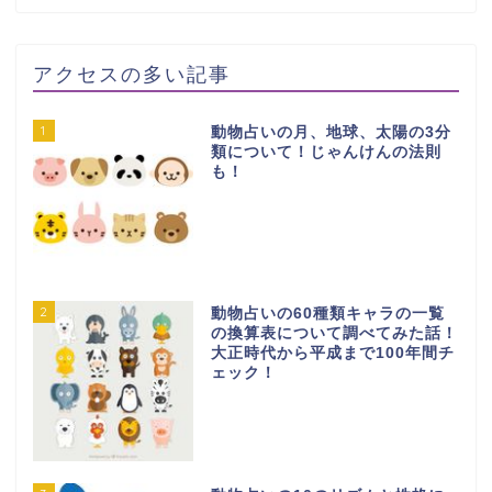
アクセスの多い記事
1
動物占いの月、地球、太陽の3分
類について！じゃんけんの法則
も！
2
動物占いの60種類キャラの一覧
の換算表について調べてみた話！
大正時代から平成まで100年間チ
ェック！