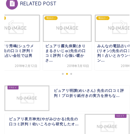
RELATED POST
占い
電話占い
電話占い
ュアリ秀鳴(シュウメ
ピュアリ霧丸倖聚(きり
みんなの電話占い李
)先生の口コミ評判！
まるさいじゅ)先生の口
(リオン)先生の口コ
電話占い会社では男
コミ評判！心強い暖か
判！占いとカウンセ
.
さ...
ン...
2018年2月12日
2018年3月10日
2018年
ピュアリ明讃(めいさん) 先生の口コミ評
判！プロ折り紙付きの実力を持ちな...
ピュアリ夜月神光(やがみひかる)先生の
口コミ評判！幼いころから研究したオ...