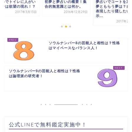
占いでトイレに人がい
初夢と夢占いの概要！集
夢占いでコートを忘
場合は欲望の現れ！？
合的無意識とは何か。
夢ともらう夢は？自
表現したり隠したい
2017年3月13日
2016年12月29日
示...
2017年2
ソウルナンバー8の芸能人と相性は？性格
はマイペースなバランス人！
ソウルナンバー9の芸能人と相性は？性格
は論理派の研究者！
公式LINEで無料鑑定実施中！