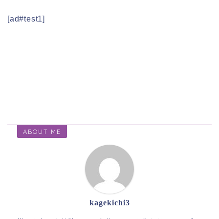
[ad#test1]
ABOUT ME
kagekichi3