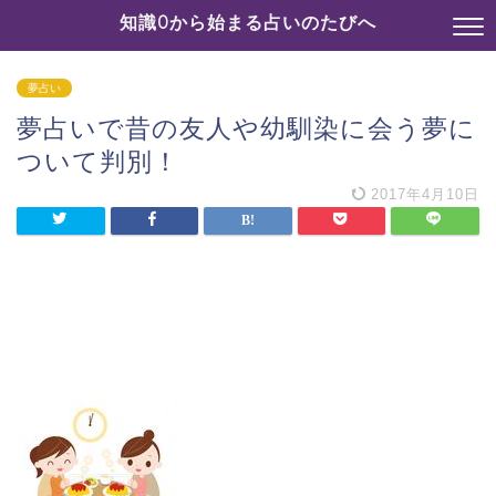
知識0から始まる占いのたびへ
夢占い
夢占いで昔の友人や幼馴染に会う夢に
ついて判別！
2017年4月10日