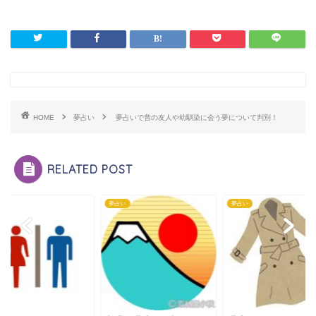
HOME
夢占い
夢占いで昔の友人や幼馴染に会う夢について判別！
RELATED POST
い
夢占い
夢占い