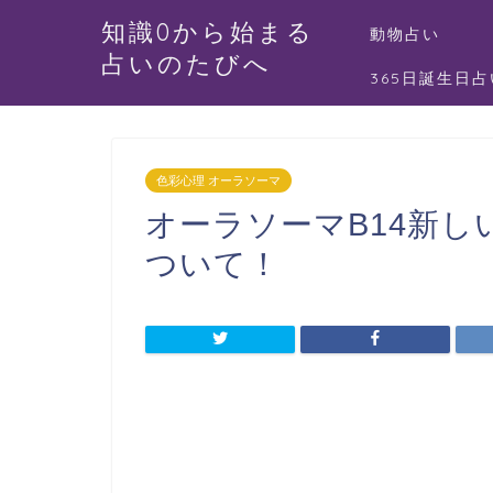
知識0から始まる
動物占い
占いのたびへ
365日誕生日占
色彩心理 オーラソーマ
オーラソーマB14新
ついて！