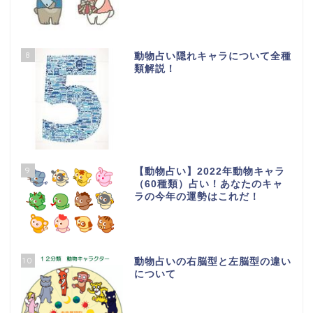
8
動物占い隠れキャラについて全種
類解説！
9
【動物占い】2022年動物キャラ
（60種類）占い！あなたのキャ
ラの今年の運勢はこれだ！
10
動物占いの右脳型と左脳型の違い
について