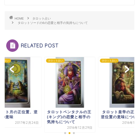
HOME
タロット占い
タロットソードの6の恋愛と相手の気持ちについて
RELATED POST
ット占い
タロット占い
タロット占い
ロット月の正位置、逆
タロットペンタクルの王
タロット皇帝の正位
置の意味
(キング)の恋愛と相手の
逆位置の意味につい
気持ちについて
2017年2月24日
2016年11
2016年12月29日