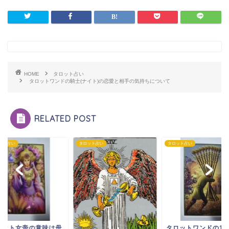
HOME
タロット占い
タロットワンドの騎士(ナイト)の恋愛と相手の気持ちについて
RELATED POST
ット占い
タロット占い
タロット占い
タロットワンドの10の恋
タロット女帝の意味