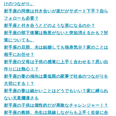
けのつながり。
射手座の同僚は付き合いが楽だがサポート下手？自ら
フォローも必要？
射手座と付き合うとどのような形になるのか？
射手座の部下後輩は熱意がないと突如消えるかも？対
策についても。
射手座の旦那、夫は結婚しても独身気分？家のことは
相手にお任せ？
射手座の父母は子供の感覚に上手く合わせる？思い出
作りには熱心！？
射手座の妻の傾向は最低限の家事で社会のつながりを
大切にする！？
射手座の妻は細かいことはどうでもいい？家に縛られ
ない天真爛漫さも
射手座の子供は個性的だが果敢なチャレンジャー！？
射手座の教師、先生は脱線しながらも上手く生徒に合