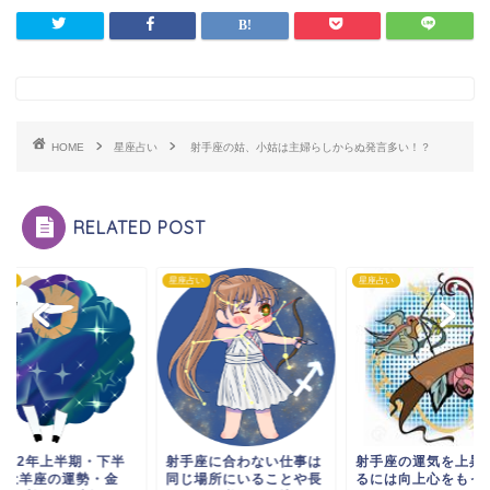
HOME
星座占い
射手座の姑、小姑は主婦らしからぬ発言多い！？
RELATED POST
占い
星座占い
星座占い
2022年上半期・下半
射手座に合わない仕事は
射手座の運気を上昇
】牡羊座の運勢・金
同じ場所にいることや長
るには向上心をもっ