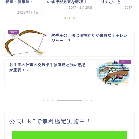
・恋愛運・健康運・
い修行が必要な環境！
りくむこと
.
2017年2月28日
2017年2
2022年1月1日
射手座の子供は個性的だが果敢なチャレン
ジャー！？
射手座の仕事の交渉相手は直感と強い熱意
が重要！？
公式LINEで無料鑑定実施中！