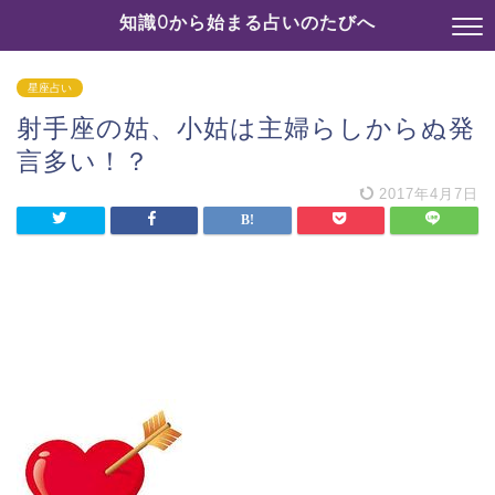
知識0から始まる占いのたびへ
星座占い
射手座の姑、小姑は主婦らしからぬ発
言多い！？
2017年4月7日