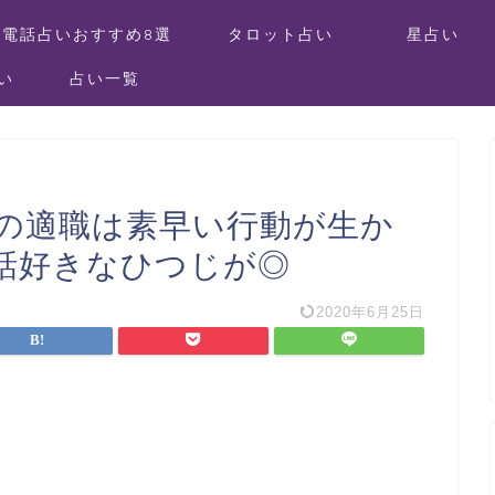
電話占いおすすめ8選
タロット占い
星占い
い
占い一覧
ーの適職は素早い行動が生か
話好きなひつじが◎
2020年6月25日