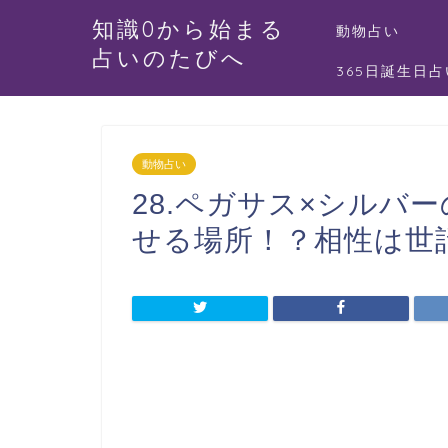
知識0から始まる
動物占い
占いのたびへ
365日誕生日占
動物占い
28.ペガサス×シルバ
せる場所！？相性は世