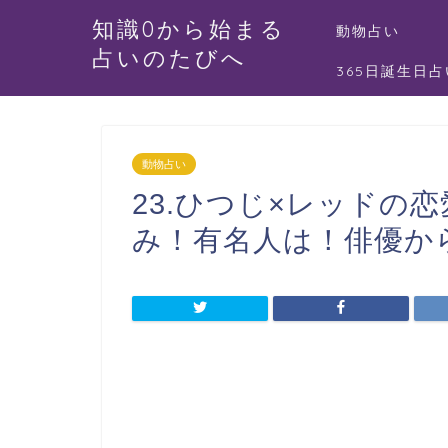
知識0から始まる
動物占い
占いのたびへ
365日誕生日占
動物占い
23.ひつじ×レッドの
み！有名人は！俳優か