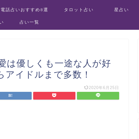
電話占いおすすめ8選
タロット占い
星占い
い
占い一覧
恋愛は優しくも一途な人が好
らアイドルまで多数！
2020年6月25日