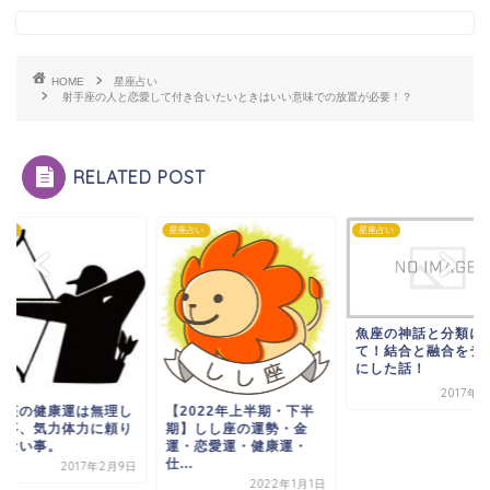
HOME
星座占い
射手座の人と恋愛して付き合いたいときはいい意味での放置が必要！？
RELATED POST
占い
星座占い
星座占い
魚座の神話と分類に
て！結合と融合をテ
にした話！
2017年
手座の健康運は無理し
【2022年上半期・下半
い事、気力体力に頼り
期】しし座の運勢・金
ぎない事。
運・恋愛運・健康運・
仕...
2017年2月9日
2022年1月1日