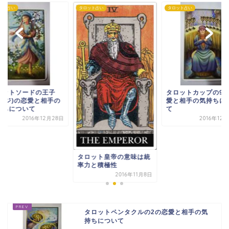
ット占い
タロット占い
タロット占い
タロットカップの9の恋
タロットソードの王
愛と相手の気持ちについ
(ペイジ)の恋愛と相
て
気持ちについて
2016年12月26日
2016年12
ロット皇帝の意味は統
力と積極性
2016年11月8日
タロットペンタクルの2の恋愛と相手の気
持ちについて