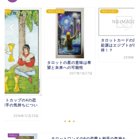
ット占い
タロット占い
タロット占い
タロットカードの歴
起源はエジプトが発
祥！？
2018年8
タロットの星の意味は希
望と未来への可能性
2017年1月27日
ロットカップの4の恋
と相手の気持ちについ
2016年12月25日
タロットワンドの9の恋愛と相手の気持ち